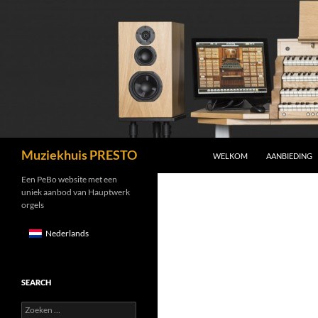
GA NAAR DE INHOUD
Zoeken
Muziekhuis PRESTO
WELKOM
AANBIEDING
Een PeBo website met een
uniek aanbod van Hauptwerk
orgels
Nederlands
SEARCH
Zoeken